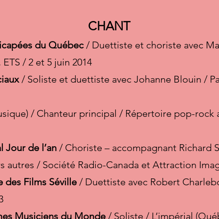
CHANT
dicapées du Québec
/ Duettiste et choriste avec M
, ETS / 2 et 5 juin 2014
ciaux
/ Soliste et duettiste avec Johanne Blouin / 
ique) / Chanteur principal / Répertoire pop-rock an
al Jour de l’an
/ Choriste – accompagnant Richard S
rs autres / Société Radio-Canada et Attraction Im
e des Films Séville
/ Duettiste avec Robert Charleb
13
unes Musiciens du Monde
/ Soliste / L’impérial (Q