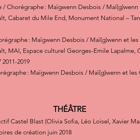
e / Chorégraphe : Maïgwenn Desbois / Maï(g)wenn et
lt, Cabaret du Mile End, Monument National – Tan
orégraphe : Maïgwenn Desbois / Maï(g)wenn et les O
lt, MAI, Espace culturel Georges-Emile Lapalme, C
/ 2011-2019
orégraphe : Maïgwenn Desbois / Maï(g)wenn et les Or
THÉÂTRE
ectif Castel Blast (Olivia Sofia, Léo Loisel, Xavier 
oires de création juin 2018