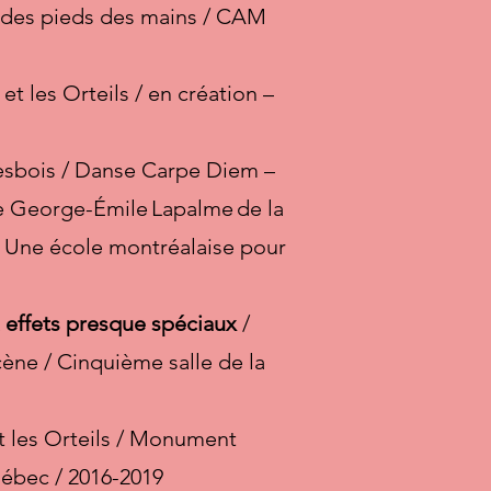
s des pieds des mains / CAM
t les Orteils / en création –
esbois / Danse Carpe Diem –
e George-Émile Lapalme de la
, Une école montréalaise pour
t effets presque spéciaux
/
cène / Cinquième salle de la
t les Orteils / Monument
uébec / 2016-2019