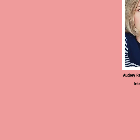
Audrey Ra
Int