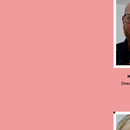
M
Direc