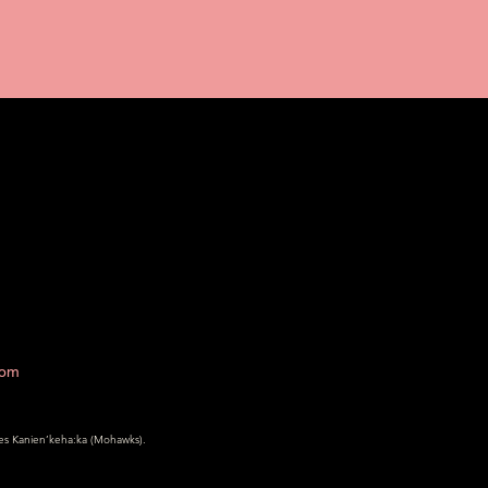
com
é des Kanien’keha:ka (Mohawks).