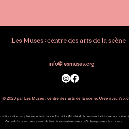
Les Muses : centre des arts de la scène
info@lesmuses.org
© 2023 par Les Muses : centre des arts de la scène. Créé avec Wix.
ivités sont accomplies sur le territoire de Tiohtiá:ke (Montréal), le territoire traditionnel non céd
Ce territoire a longtemps servi de lieu de rassemblements et d’échanges entre les nations.