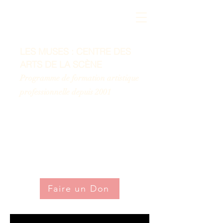
LES MUSES : CENTRE DES
ARTS DE LA SCÈNE
Programme de formation artistique
professionnelle depuis 2001
*L'utilisation du genre masculin a été adoptée
afin de faciliter la lecture et n'a aucune
intention discriminatoire.
Faire un Don