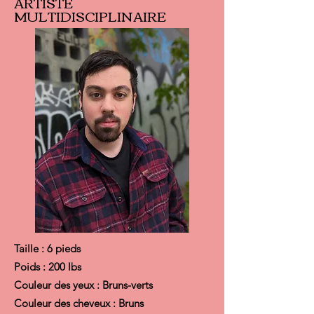
ARTISTE
MULTIDISCIPLINAIRE
Taille : 6 pieds
Poids : 200 lbs
Couleur des yeux : Bruns-verts
Couleur des cheveux : Bruns