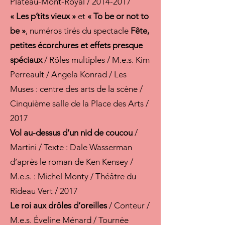
Plateau-Mont-Royal /
2014-2017
« Les p’tits vieux »
et
« To be or not to
be »
, numéros tirés du spectacle
Fête,
petites écorchures et effets presque
spéciaux
/ Rôles multiples / M.e.s. Kim
Perreault / Angela Konrad / Les
Muses : centre des arts de la scène /
Cinquième salle de la Place des Arts /
2017
Vol au-dessus d’un nid de coucou
/
Martini / Texte : Dale Wasserman
d’après le roman de Ken Kensey /
M.e.s. : Michel Monty / Théâtre du
Rideau Vert / 2017
Le roi aux drôles d’oreilles
/ Conteur /
M.e.s. Éveline Ménard / Tournée