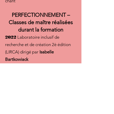
chant
PERFECTIONNEMENT –
Classes de maître réalisées
durant la formation
2022
Laboratoire inclusif de
recherche et de création 2è édition
(LIRCA) dirigé par
Isabelle
Bartkowiack
2021-2022
Ateliers de scénarisation
avec
Pierre-Yves Bernard
, formation
continue de l’UDA
2020
Présence au cadre et photo de
casting avec
Véro Boncompagni
2019
Jeu devant la caméra avec
Martin Perreault