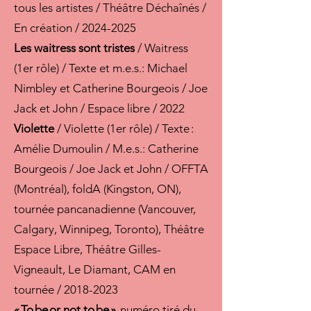
tous les artistes / Théâtre Déchaînés /
En création /
2024-2025
Les waitress sont tristes
/ Waitress
(1er rôle) / Texte et m.e.s.: Michael
Nimbley et Catherine Bourgeois / Joe
Jack et John / Espace libre / 2022
Violette
/ Violette (1er rôle) / Texte :
Amélie Dumoulin / M.e.s.: Catherine
Bourgeois / Joe Jack et John / OFFTA
(Montréal), foldA (Kingston, ON),
tournée pancanadienne (Vancouver,
Calgary, Winnipeg, Toronto), Théâtre
Espace Libre, Théâtre Gilles-
Vigneault, Le Diamant, CAM en
tournée /
2018-2023
« To be or not to be »
, numéro tiré du