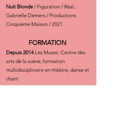
Nuit Blonde
/ Figuration / Réal. :
Gabrielle Demers / Productions
Cinquième Maison / 2021
FORMATION
Depuis 2014
Les Muses : Centre des
arts de la scène, formation
multidisciplinaire en théâtre, danse et
chant
2023
Concordia University,
Cours
intensif Création théâtrale (ACTT 498)
PERFECTIONNEMENT –